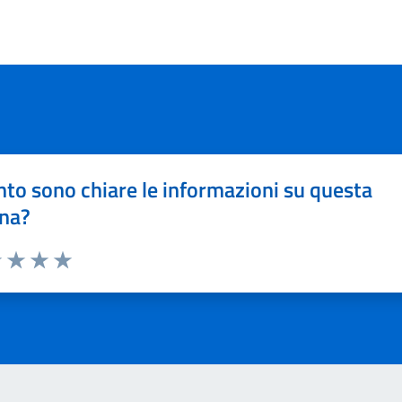
to sono chiare le informazioni su questa
na?
1 stelle su 5
uta 2 stelle su 5
Valuta 3 stelle su 5
Valuta 4 stelle su 5
Valuta 5 stelle su 5