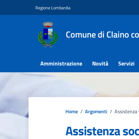
Vai ai contenuti
Vai al footer
Regione Lombardia
Comune di Claino c
Amministrazione
Novità
Servizi
Home
/
Argomenti
/
Assistenza 
Assistenza soc