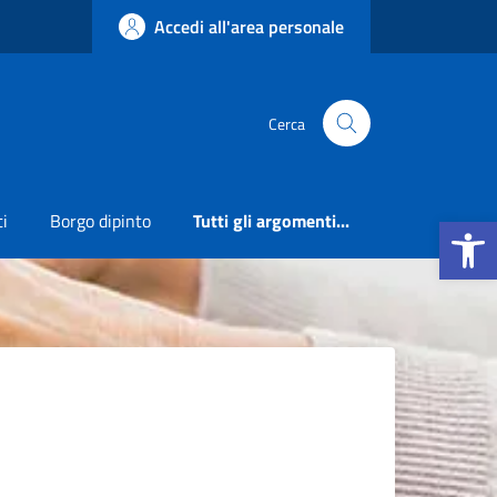
Accedi all'area personale
Cerca
Apri la b
ti
Borgo dipinto
Tutti gli argomenti...