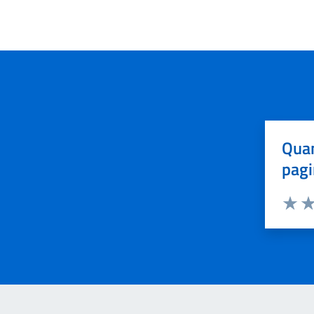
Quan
pagi
Valuta 
Val