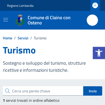
Vai ai contenuti
Vai al footer
Regione Lombardia
Comune di Claino con
Osteno
Home
/
Servizi
/
Turismo
Turismo
Apri la b
Sostegno e sviluppo del turismo, strutture
ricettive e informazioni turistiche.
Esplora tutti i servizi
Cerca una parola chiave
Invio
1
servizi trovati in ordine alfabetico