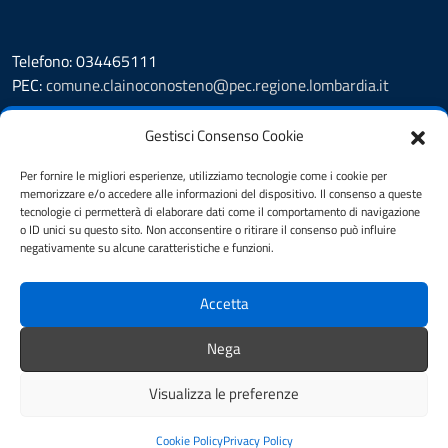
Telefono: 034465111
PEC:
comune.clainoconosteno@pec.regione.lombardia.it
Prenotazione appuntamento
Gestisci Consenso Cookie
Leggi le FAQ
Segnalazione disservizio
Per fornire le migliori esperienze, utilizziamo tecnologie come i cookie per
memorizzare e/o accedere alle informazioni del dispositivo. Il consenso a queste
Amministrazione Trasparente
tecnologie ci permetterà di elaborare dati come il comportamento di navigazione
Albo Pretorio
o ID unici su questo sito. Non acconsentire o ritirare il consenso può influire
Informativa privacy
negativamente su alcune caratteristiche e funzioni.
Cookie Policy
Note legali
Accetta
Dichiarazione di accessibilità
Obiettivi di accessibilità
Nega
Feedback accessibilità
Visualizza le preferenze
Mappa del sito
Credits
Cookie Policy
Privacy Policy