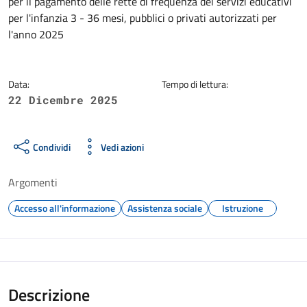
Dettagli della notizia
per il pagamento delle rette di frequenza dei servizi educativi
per l'infanzia 3 - 36 mesi, pubblici o privati autorizzati per
l'anno 2025
Data:
Tempo di lettura:
22 Dicembre 2025
Condividi
Vedi azioni
Argomenti
Accesso all'informazione
Assistenza sociale
Istruzione
Descrizione