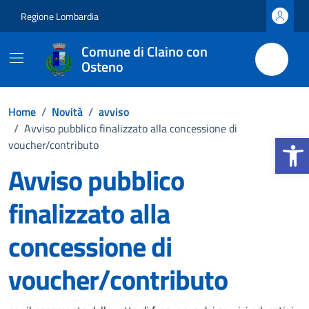
Vai ai contenuti
Vai al footer
Regione Lombardia
Comune di Claino con
Osteno
Home
/
Novità
/
avviso
/
Avviso pubblico finalizzato alla concessione di
Apri la 
voucher/contributo
Avviso pubblico
finalizzato alla
concessione di
voucher/contributo