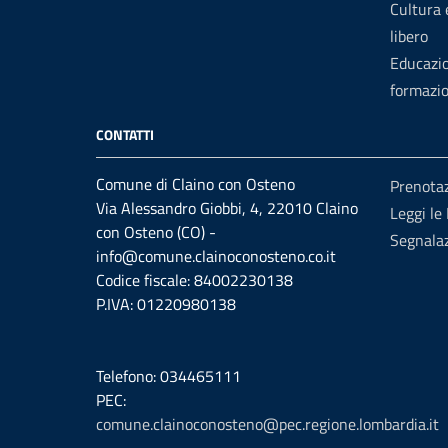
Cultura
libero
Educazi
formazi
CONTATTI
Comune di Claino con Osteno
Prenota
Via Alessandro Giobbi, 4, 22010 Claino
Leggi le
con Osteno (CO) -
Segnalaz
info@comune.clainoconosteno.co.it
Codice fiscale: 84002230138
P.IVA: 01220980138
Telefono: 034465111
PEC:
comune.clainoconosteno@pec.regione.lombardia.it