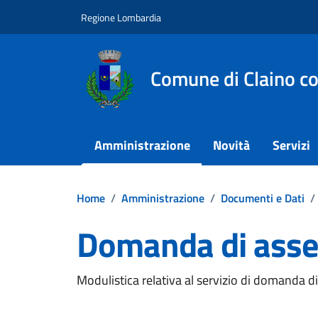
Vai ai contenuti
Vai al footer
Regione Lombardia
Comune di Claino c
Amministrazione
Novità
Servizi
Home
/
Amministrazione
/
Documenti e Dati
/
Domanda di asse
Dettagli del documento
Modulistica relativa al servizio di domanda d