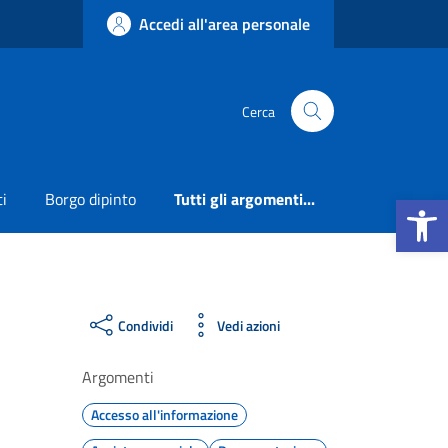
Accedi all'area personale
Cerca
Apri la b
ti
Borgo dipinto
Tutti gli argomenti...
Condividi
Vedi azioni
Argomenti
Accesso all'informazione