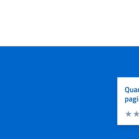
Quan
pagi
Valuta 
Val