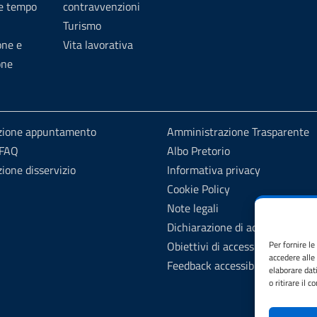
 e tempo
contravvenzioni
Turismo
one e
Vita lavorativa
one
zione appuntamento
Amministrazione Trasparente
 FAQ
Albo Pretorio
ione disservizio
Informativa privacy
Cookie Policy
Note legali
Dichiarazione di accessibilità
Obiettivi di accessibilità
Per fornire l
accedere alle
Feedback accessibilità
elaborare dat
o ritirare il 