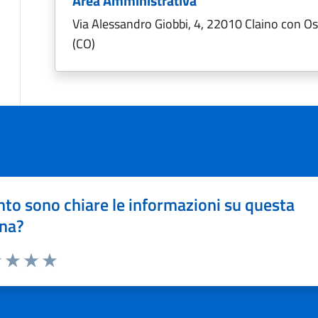
Area Amministrativa
Via Alessandro Giobbi, 4, 22010 Claino con O
(CO)
to sono chiare le informazioni su questa
na?
1 stelle su 5
uta 2 stelle su 5
Valuta 3 stelle su 5
Valuta 4 stelle su 5
Valuta 5 stelle su 5