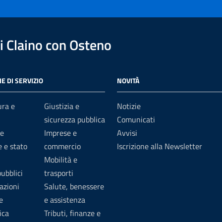
 Claino con Osteno
E DI SERVIZIO
NOVITÀ
ura e
Giustizia e
Notizie
sicurezza pubblica
Comunicati
e
Imprese e
Avvisi
 e stato
commercio
Iscrizione alla Newsletter
Mobilità e
pubblici
trasporti
azioni
Salute, benessere
e
e assistenza
ica
Tributi, finanze e