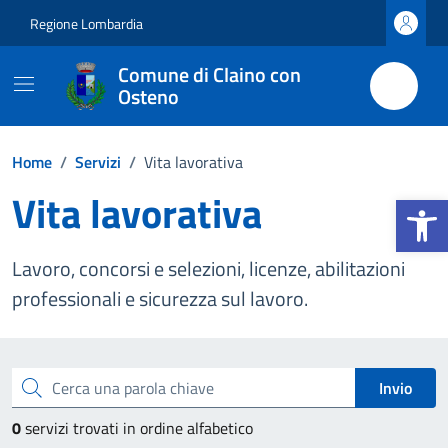
Vai ai contenuti
Vai al footer
Regione Lombardia
Comune di Claino con
Osteno
Home
/
Servizi
/
Vita lavorativa
Vita lavorativa
Apri la b
Lavoro, concorsi e selezioni, licenze, abilitazioni
professionali e sicurezza sul lavoro.
Esplora tutti i servizi
Cerca una parola chiave
Invio
0
servizi trovati in ordine alfabetico