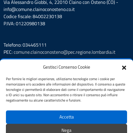
Via Alessandro Giobbi, 4, 22010 Claino con Osteno (CO) -
info@comune.clainoconosteno.co.it
Codice fiscale: 84002230138
P.IVA: 01220980138
Telefono: 034465111
PEC:
comune.clainoconosteno@pec.regione.lombardia.it
Prenotazione appuntamento
Gestisci Consenso Cookie
Leggi le FAQ
Segnalazione disservizio
Per fornire le migliori esperienze, utilizziamo tecnologie come i cookie per
memorizzare e/o accedere alle informazioni del dispositivo. Il consenso a queste
Amministrazione Trasparente
tecnologie ci permetterà di elaborare dati come il comportamento di navigazione
Albo Pretorio
o ID unici su questo sito. Non acconsentire o ritirare il consenso può influire
Informativa privacy
negativamente su alcune caratteristiche e funzioni.
Cookie Policy
Note legali
Accetta
Dichiarazione di accessibilità
Obiettivi di accessibilità
Nega