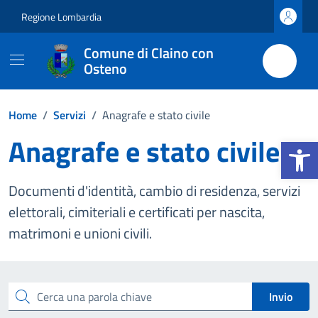
Vai ai contenuti
Vai al footer
Regione Lombardia
Comune di Claino con
Osteno
Home
/
Servizi
/
Anagrafe e stato civile
Anagrafe e stato civile
Apri la b
Documenti d'identità, cambio di residenza, servizi
elettorali, cimiteriali e certificati per nascita,
matrimoni e unioni civili.
Esplora tutti i servizi
Cerca una parola chiave
Invio