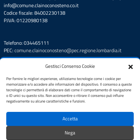
info@comune.clainoconosteno.co.it
Codice fiscale: 84002230138
P.IVA: 01220980138
Telefono: 034465111
PEC:
comune.clainoconosteno@pec.regione.lombardia.it
Prenotazione appuntamento
Gestisci Consenso Cookie
Leggi le FAQ
Segnalazione disservizio
Per fornire le migliori esperienze, utilizziamo tecnologie come i cookie per
memorizzare e/o accedere alle informazioni del dispositivo. Il consenso a queste
Amministrazione Trasparente
tecnologie ci permetterà di elaborare dati come il comportamento di navigazione
Albo Pretorio
o ID unici su questo sito. Non acconsentire o ritirare il consenso può influire
Informativa privacy
negativamente su alcune caratteristiche e funzioni.
Cookie Policy
Note legali
Accetta
Dichiarazione di accessibilità
Obiettivi di accessibilità
Nega
Feedback accessibilità