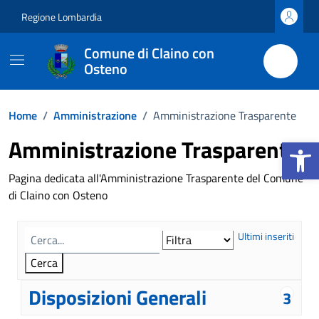
Vai ai contenuti
Vai al footer
Regione Lombardia
Comune di Claino con
Osteno
Home
/
Amministrazione
/
Amministrazione Trasparente
Apri la b
Amministrazione Trasparente
Pagina dedicata all'Amministrazione Trasparente del Comune
di Claino con Osteno
Ultimi inseriti
Disposizioni Generali
3