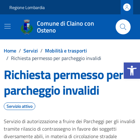
Vai ai contenuti
Vai al footer
Regione Lombardia
Comune di Claino con
Osteno
Home
/
Servizi
/
Mobilità e trasporti
/
Richiesta permesso per parcheggio invalidi
Apri la b
Richiesta permesso per
parcheggio invalidi
Servizio attivo
Servizio di autorizzazione a fruire dei Parcheggi per gli invalidi
tramite rilascio di contrassegno in favore dei soggetti
diversamente abili, in materia di circolazione stradale