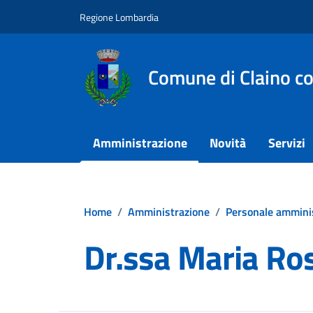
Vai ai contenuti
Vai al footer
Regione Lombardia
Comune di Claino c
Amministrazione
Novità
Servizi
Home
/
Amministrazione
/
Personale ammini
Dr.ssa Maria Ro