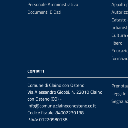
Personale Amministrativo
Appalti 
Documenti E Dati
Autorizz
Catasto 
urbanist
Cultura
libero
Educazi
formazi
CONTATTI
Comune di Claino con Osteno
Prenota
Via Alessandro Giobbi, 4, 22010 Claino
Leggi le
con Osteno (CO) -
Segnalaz
info@comune.clainoconosteno.co.it
Codice fiscale: 84002230138
P.IVA: 01220980138