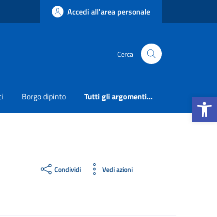
Accedi all'area personale
Cerca
Apri la b
ti
Borgo dipinto
Tutti gli argomenti...
Condividi
Vedi azioni