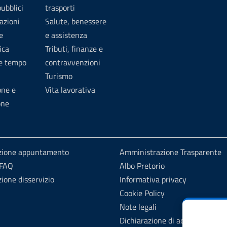
pubblici
trasporti
azioni
Salute, benessere
e
e assistenza
ica
Tributi, finanze e
 e tempo
contravvenzioni
Turismo
one e
Vita lavorativa
one
zione appuntamento
Amministrazione Trasparente
 FAQ
Albo Pretorio
ione disservizio
Informativa privacy
Cookie Policy
Note legali
Dichiarazione di accessibilità