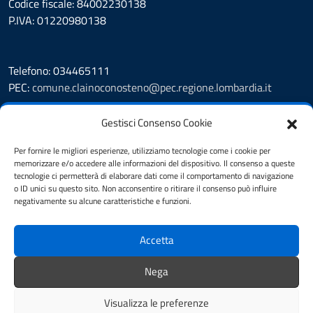
Codice fiscale: 84002230138
P.IVA: 01220980138
Telefono: 034465111
PEC:
comune.clainoconosteno@pec.regione.lombardia.it
Prenotazione appuntamento
Gestisci Consenso Cookie
Leggi le FAQ
Segnalazione disservizio
Per fornire le migliori esperienze, utilizziamo tecnologie come i cookie per
memorizzare e/o accedere alle informazioni del dispositivo. Il consenso a queste
Amministrazione Trasparente
tecnologie ci permetterà di elaborare dati come il comportamento di navigazione
Albo Pretorio
o ID unici su questo sito. Non acconsentire o ritirare il consenso può influire
Informativa privacy
negativamente su alcune caratteristiche e funzioni.
Cookie Policy
Note legali
Accetta
Dichiarazione di accessibilità
Obiettivi di accessibilità
Nega
Feedback accessibilità
Visualizza le preferenze