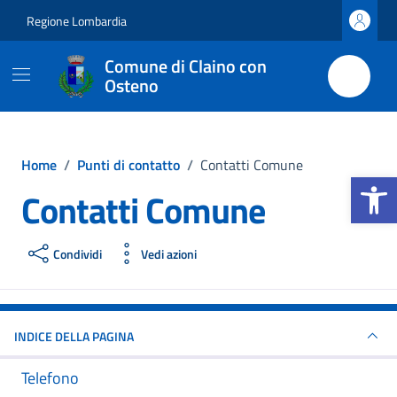
Vai ai contenuti
Vai al footer
Regione Lombardia
Comune di Claino con
Osteno
Home
/
Punti di contatto
/
Contatti Comune
Apri la b
Contatti Comune
Condividi
Vedi azioni
INDICE DELLA PAGINA
Telefono