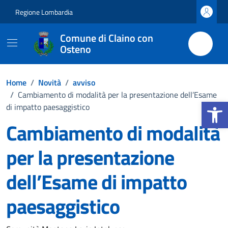
Vai ai contenuti
Vai al footer
Regione Lombardia
Comune di Claino con
Osteno
Home
/
Novità
/
avviso
/
Cambiamento di modalità per la presentazione dell’Esame
Apri la b
di impatto paesaggistico
Cambiamento di modalità
per la presentazione
dell’Esame di impatto
paesaggistico