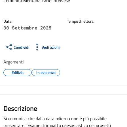
Dettagli della notizia
Comunità Montana Lario Intelvese
Data:
Tempo di lettura:
30 Settembre 2025
Condividi
Vedi azioni
Argomenti
Edilizia
In evidenza
Descrizione
Si comunica che dalla data odierna non è più possibile
presentare l’Esame di impatto paesaggistico dei progetti