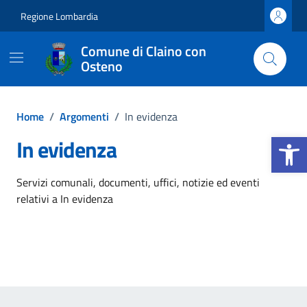
Vai ai contenuti
Vai al footer
Regione Lombardia
Comune di Claino con
Osteno
Home
/
Argomenti
/
In evidenza
Apri la b
In evidenza
Dettagli dell'argomento
Servizi comunali, documenti, uffici, notizie ed eventi
relativi a In evidenza