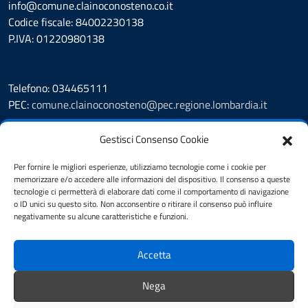
info@comune.clainoconosteno.co.it
Codice fiscale: 84002230138
P.IVA: 01220980138
Telefono: 034465111
PEC:
comune.clainoconosteno@pec.regione.lombardia.it
Prenotazione appuntamento
Gestisci Consenso Cookie
Leggi le FAQ
Segnalazione disservizio
Per fornire le migliori esperienze, utilizziamo tecnologie come i cookie per
memorizzare e/o accedere alle informazioni del dispositivo. Il consenso a queste
Amministrazione Trasparente
tecnologie ci permetterà di elaborare dati come il comportamento di navigazione
Albo Pretorio
o ID unici su questo sito. Non acconsentire o ritirare il consenso può influire
Informativa privacy
negativamente su alcune caratteristiche e funzioni.
Cookie Policy
Note legali
Accetta
Dichiarazione di accessibilità
Obiettivi di accessibilità
Nega
Feedback accessibilità