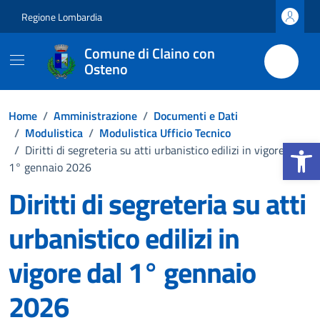
Vai ai contenuti
Vai al footer
Regione Lombardia
Comune di Claino con
Osteno
Home
/
Amministrazione
/
Documenti e Dati
/
Modulistica
/
Modulistica Ufficio Tecnico
Apri la b
/
Diritti di segreteria su atti urbanistico edilizi in vigore dal
1° gennaio 2026
Diritti di segreteria su atti
urbanistico edilizi in
vigore dal 1° gennaio
2026