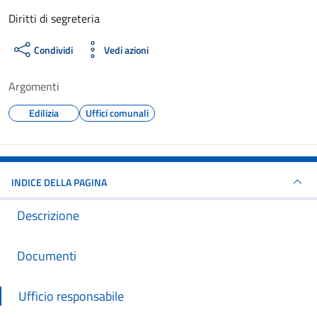
Dettagli del documento
Diritti di segreteria
Condividi
Vedi azioni
Argomenti
Edilizia
Uffici comunali
INDICE DELLA PAGINA
Descrizione
Documenti
Ufficio responsabile