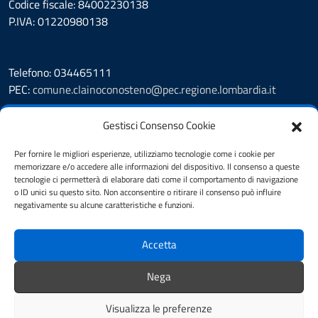
Codice fiscale: 84002230138
P.IVA: 01220980138
Telefono: 034465111
PEC:
comune.clainoconosteno@pec.regione.lombardia.it
Prenotazione appuntamento
Gestisci Consenso Cookie
Leggi le FAQ
Segnalazione disservizio
Per fornire le migliori esperienze, utilizziamo tecnologie come i cookie per
memorizzare e/o accedere alle informazioni del dispositivo. Il consenso a queste
Amministrazione Trasparente
tecnologie ci permetterà di elaborare dati come il comportamento di navigazione
Albo Pretorio
o ID unici su questo sito. Non acconsentire o ritirare il consenso può influire
Informativa privacy
negativamente su alcune caratteristiche e funzioni.
Cookie Policy
Note legali
Accetta
Dichiarazione di accessibilità
Obiettivi di accessibilità
Nega
Feedback accessibilità
Visualizza le preferenze