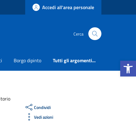
Accedi all'area personale
Cerca
Apri la b
ti
Borgo dipinto
Tutti gli argomenti...
itorio
Condividi
Vedi azioni