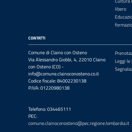
Cultura
libero
Educazi
formazi
CONTATTI
Comune di Claino con Osteno
Prenota
Via Alessandro Giobbi, 4, 22010 Claino
Leggi le
con Osteno (CO) -
Segnalaz
info@comune.clainoconosteno.co.it
Codice fiscale: 84002230138
P.IVA: 01220980138
Telefono: 034465111
PEC:
comune.clainoconosteno@pec.regione.lombardia.it