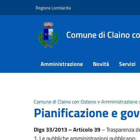
Vai ai contenuti
Vai al footer
Regione Lombardia
Comune di Claino c
Amministrazione
Novità
Servizi
Comune di Claino con Osteno
>
Amministrazione
Pianificazione e gov
Dlgs 33/2013 – Articolo 39
– Trasparenza del
1. Le pubbliche amministrazioni pubblicano: