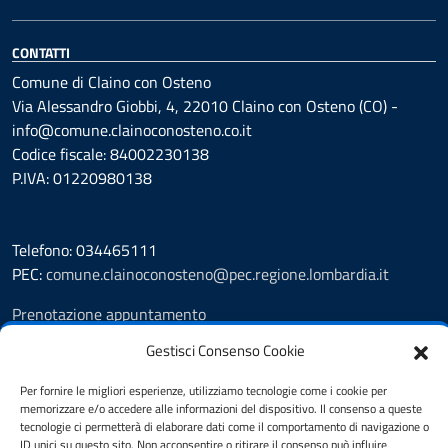
CONTATTI
Comune di Claino con Osteno
Via Alessandro Giobbi, 4, 22010 Claino con Osteno (CO) -
info@comune.clainoconosteno.co.it
Codice fiscale: 84002230138
P.IVA: 01220980138
Telefono: 034465111
PEC:
comune.clainoconosteno@pec.regione.lombardia.it
Prenotazione appuntamento
Leggi le FAQ
Gestisci Consenso Cookie
Segnalazione disservizio
Amministrazione Trasparente
Per fornire le migliori esperienze, utilizziamo tecnologie come i cookie per
Albo Pretorio
memorizzare e/o accedere alle informazioni del dispositivo. Il consenso a queste
tecnologie ci permetterà di elaborare dati come il comportamento di navigazione o
Informativa privacy
ID unici su questo sito. Non acconsentire o ritirare il consenso può influire