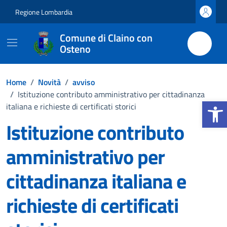
Vai ai contenuti
Vai al footer
Regione Lombardia
Comune di Claino con
Osteno
Home
/
Novità
/
avviso
/
Istituzione contributo amministrativo per cittadinanza
Apri la 
italiana e richieste di certificati storici
Istituzione contributo
amministrativo per
cittadinanza italiana e
richieste di certificati