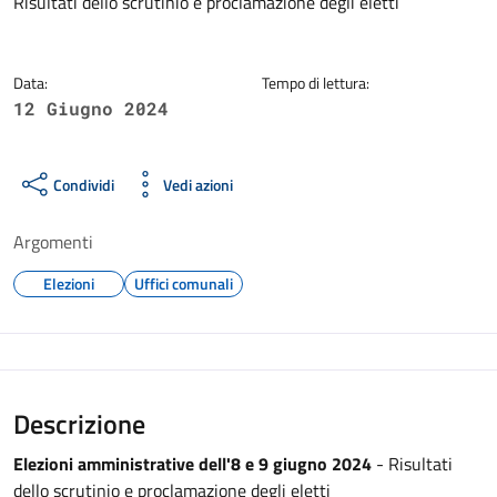
Dettagli della notizia
Risultati dello scrutinio e proclamazione degli eletti
Data:
Tempo di lettura:
12 Giugno 2024
Condividi
Vedi azioni
Argomenti
Elezioni
Uffici comunali
Descrizione
Elezioni amministrative dell'8 e 9 giugno 2024
- Risultati
dello scrutinio e proclamazione degli eletti