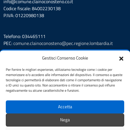
info@comune.clainoconosteno.co.it
Codice fiscale: 84002230138
P.IVA: 01220980138
Telefono: 034465111
PEC:
comune.clainoconosteno@pec.regione.lombardia.it
Prenotazione appuntamento
Gestisci Consenso Cookie
Leggi le FAQ
Segnalazione disservizio
Per fornire le migliori esperienze, utilizziamo tecnologie come i cookie per
memorizzare e/o accedere alle informazioni del dispositivo. Il consenso a queste
Amministrazione Trasparente
tecnologie ci permetterà di elaborare dati come il comportamento di navigazione
Albo Pretorio
o ID unici su questo sito. Non acconsentire o ritirare il consenso può influire
Informativa privacy
negativamente su alcune caratteristiche e funzioni.
Cookie Policy
Note legali
Accetta
Dichiarazione di accessibilità
Obiettivi di accessibilità
Nega
Feedback accessibilità