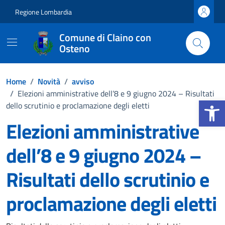
Vai ai contenuti
Vai al footer
Regione Lombardia
Comune di Claino con
Osteno
Home
/
Novità
/
avviso
/
Elezioni amministrative dell’8 e 9 giugno 2024 – Risultati
Apri la b
dello scrutinio e proclamazione degli eletti
Elezioni amministrative
dell’8 e 9 giugno 2024 –
Risultati dello scrutinio e
proclamazione degli eletti