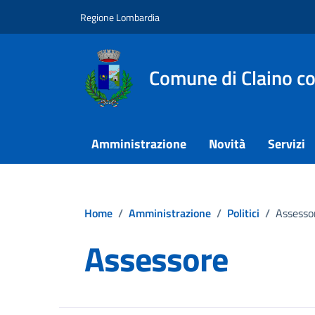
Vai ai contenuti
Vai al footer
Regione Lombardia
Comune di Claino c
Amministrazione
Novità
Servizi
Home
/
Amministrazione
/
Politici
/
Assesso
Assessore