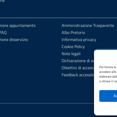
one
zione appuntamento
Amministrazione Trasparente
 FAQ
Albo Pretorio
ione disservizio
Informativa privacy
Cookie Policy
Note legali
Dichiarazione di accessibilità
Obiettivi di accessibilità
Per fornire l
accedere alle
Feedback accessibilità
elaborare dat
o ritirare il 
Ac