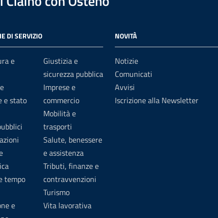
 Claino con Osteno
E DI SERVIZIO
NOVITÀ
ura e
Giustizia e
Notizie
sicurezza pubblica
Comunicati
e
Imprese e
Avvisi
 e stato
commercio
Iscrizione alla Newsletter
Mobilità e
pubblici
trasporti
azioni
Salute, benessere
e
e assistenza
ica
Tributi, finanze e
 e tempo
contravvenzioni
Turismo
one e
Vita lavorativa