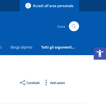
Accedi all'area personale
Cerca
Apri la b
ti
Borgo dipinto
Tutti gli argomenti...
Condividi
Vedi azioni