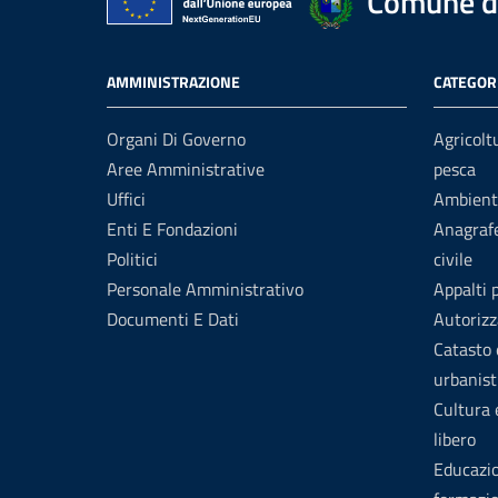
Comune di
AMMINISTRAZIONE
CATEGORI
Organi Di Governo
Agricolt
Aree Amministrative
pesca
Uffici
Ambient
Enti E Fondazioni
Anagrafe
Politici
civile
Personale Amministrativo
Appalti 
Documenti E Dati
Autorizz
Catasto 
urbanist
Cultura
libero
Educazi