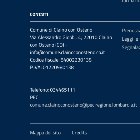
formazi
CONTATTI
Comune di Claino con Osteno
Prenota
Via Alessandro Giobbi, 4, 22010 Claino
Leggi le
con Osteno (CO) -
Segnalaz
info@comune.clainoconosteno.co.it
Codice fiscale: 84002230138
P.IVA: 01220980138
Telefono: 034465111
PEC:
comune.clainoconosteno@pec.regione.lombardia.it
Mappa del sito
Credits