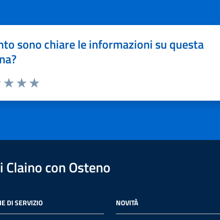
to sono chiare le informazioni su questa
na?
1 stelle su 5
uta 2 stelle su 5
Valuta 3 stelle su 5
Valuta 4 stelle su 5
Valuta 5 stelle su 5
 Claino con Osteno
E DI SERVIZIO
NOVITÀ