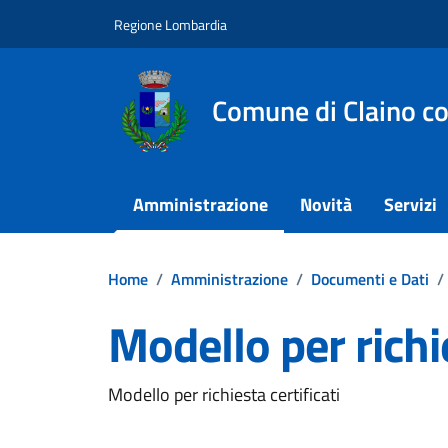
Vai ai contenuti
Vai al footer
Regione Lombardia
Comune di Claino c
Amministrazione
Novità
Servizi
Home
/
Amministrazione
/
Documenti e Dati
/
Modello per richie
Dettagli del documento
Modello per richiesta certificati