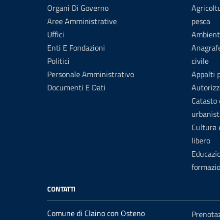
Organi Di Governo
Agricolt
Aree Amministrative
pesca
Uffici
Ambient
Enti E Fondazioni
Anagrafe
Politici
civile
Personale Amministrativo
Appalti 
Documenti E Dati
Autorizz
Catasto 
urbanist
Cultura
libero
Educazi
formazi
CONTATTI
Comune di Claino con Osteno
Prenota