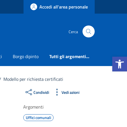
Accedi all'area personale
Cerca
Apri la b
ti
Borgo dipinto
Tutti gli argomenti...
/
Modello per richiesta certificati
Condividi
Vedi azioni
Argomenti
Uffici comunali