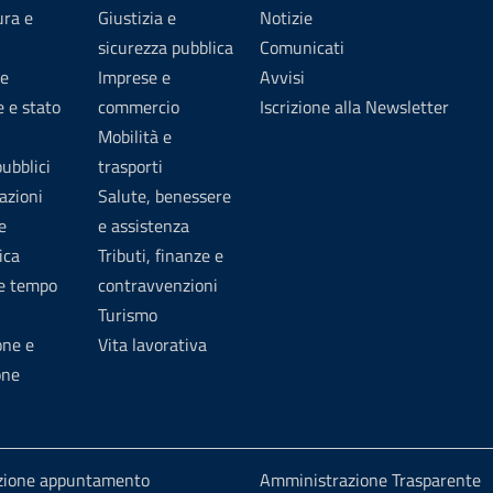
ura e
Giustizia e
Notizie
sicurezza pubblica
Comunicati
e
Imprese e
Avvisi
 e stato
commercio
Iscrizione alla Newsletter
Mobilità e
pubblici
trasporti
azioni
Salute, benessere
e
e assistenza
ica
Tributi, finanze e
 e tempo
contravvenzioni
Turismo
one e
Vita lavorativa
one
zione appuntamento
Amministrazione Trasparente